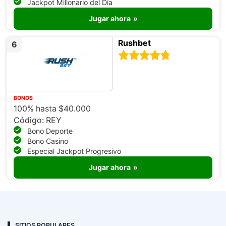
Jackpot Millonario del Día
Jugar ahora
Rushbet
6
BONOS
100% hasta $40.000
Código: REY
Bono Deporte
Bono Casino
Especial Jackpot Progresivo
Jugar ahora
SITIOS POPULARES