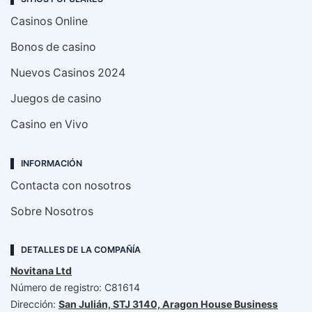
Casinos Online
Bonos de casino
Nuevos Casinos 2024
Juegos de casino
Casino en Vivo
INFORMACIÓN
Contacta con nosotros
Sobre Nosotros
DETALLES DE LA COMPAÑÍA
Novitana Ltd
Número de registro: C81614
Dirección:
San Julián, STJ 3140, Aragon House Business