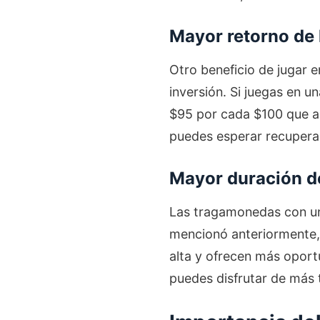
Mayor retorno de 
Otro beneficio de jugar 
inversión. Si juegas en 
$95 por cada $100 que a
puedes esperar recupera
Mayor duración d
Las tragamonedas con un
mencionó anteriormente,
alta y ofrecen más oport
puedes disfrutar de más 