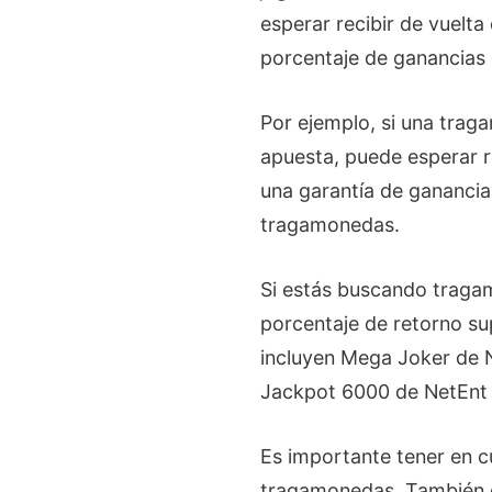
esperar recibir de vuelta
porcentaje de ganancias 
Por ejemplo, si una trag
apuesta, puede esperar r
una garantía de ganancia
tragamonedas.
Si estás buscando traga
porcentaje de retorno su
incluyen Mega Joker de 
Jackpot 6000 de NetEnt 
Es importante tener en cu
tragamonedas. También de