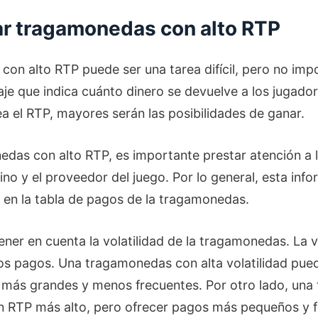
ar tragamonedas con alto RTP
on alto RTP puede ser una tarea difícil, pero no impo
aje que indica cuánto dinero se devuelve a los jugado
a el RTP, mayores serán las posibilidades de ganar.
nedas con alto RTP, es importante prestar atención a 
no y el proveedor del juego. Por lo general, esta inf
o en la tabla de pagos de la tragamonedas.
er en cuenta la volatilidad de la tragamonedas. La vol
os pagos. Una tragamonedas con alta volatilidad pue
s más grandes y menos frecuentes. Por otro lado, un
un RTP más alto, pero ofrecer pagos más pequeños y 