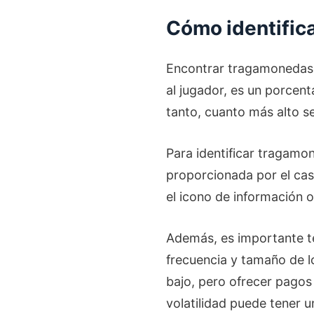
Cómo identific
Encontrar tragamonedas c
al jugador, es un porcent
tanto, cuanto más alto se
Para identificar tragamo
proporcionada por el casi
el icono de información 
Además, es importante ten
frecuencia y tamaño de l
bajo, pero ofrecer pago
volatilidad puede tener 