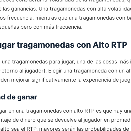
e las ganancias. Una tragamonedas con alta volatilid
os frecuencia, mientras que una tragamonedas con ba
equeñas pero con más frecuencia.
jugar tragamonedas con Alto RTP
r una tragamonedas para jugar, una de las cosas más
 retorno al jugador). Elegir una tragamoneda con un a
den mejorar significativamente la experiencia de jueg
ad de ganar
jugar en una tragamonedas con alto RTP es que hay u
ntaje de dinero que se devuelve al jugador en promedi
alto sea el RTP, mayores serán las probabilidades de 