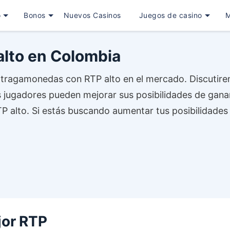
o
Bonos
Nuevos Casinos
Juegos de casino
M
sino Online
Sin depósito
Tragamonedas
P
lto en Colombia
Giros gratis
Blackjack
P
s tragamonedas con RTP alto en el mercado. Discutire
jugadores pueden mejorar sus posibilidades de ganar y
Todos los bonos
Ruleta
N
 alto. Si estás buscando aumentar tus posibilidades
Todos los juegos de casi
A
T
E
P
jor RTP