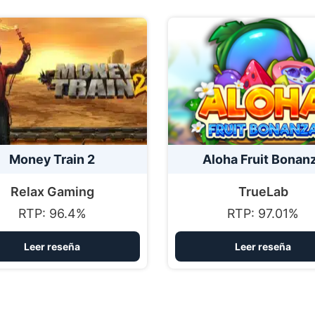
T
Money Train 2
Aloha Fruit Bonan
Relax Gaming
TrueLab
RTP: 96.4%
RTP: 97.01%
Leer reseña
Leer reseña